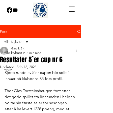
Post
Alle Nyheter
Gjøvik BK
Alle Nyheter
Feb 6, 2025
1 min read
Resultater 5`er cup nr 6
Nyeste
Updated:
Feb 18, 2025
Arkiv
Sjette runde av 5'er-cupen ble spilt 4. 
januar på klubbens 35-fots profil.
Thor Olav Torsteinshaugen fortsetter 
det gode spillet fra ligarunden i helgen 
og tar sin første seier for sesongen 
etter å ha levert 1228 poeng, med et 