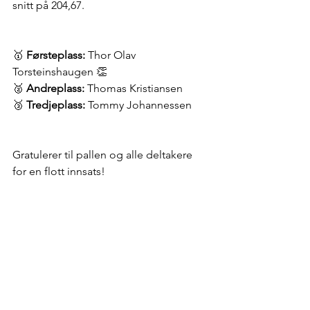
snitt på 204,67.
🥇 
Førsteplass:
Thor Olav 
Torsteinshaugen
 👏
🥈 
Andreplass:
 Thomas Kristiansen
🥉 
Tredjeplass:
 Tommy Johannessen
Gratulerer til pallen og alle deltakere 
for en flott innsats!