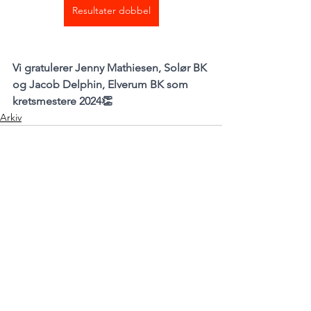
Resultater dobbel
Vi gratulerer Jenny Mathiesen, Solør BK 
og Jacob Delphin, Elverum BK som 
kretsmestere 2024👏
Arkiv
See All
Recent Posts