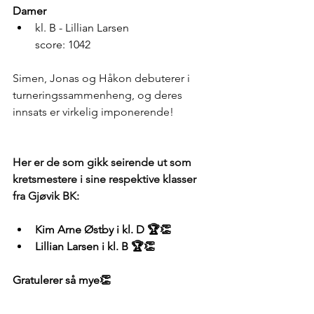
Damer
kl. B - Lillian Larsen                          
score: 1042
Simen, Jonas og Håkon debuterer i 
turneringssammenheng, og deres 
innsats er virkelig imponerende!
Her er de som gikk seirende ut som 
kretsmestere i sine respektive klasser 
fra Gjøvik BK:
Kim Arne Østby i kl. D 🏆👏
Lillian Larsen i kl. B 🏆👏
Gratulerer så mye👏