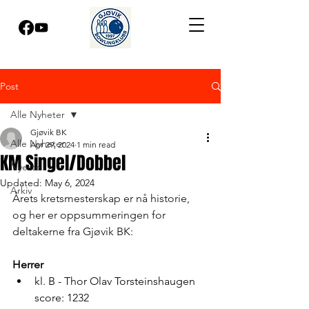
Post
Alle Nyheter
Gjøvik BK
Alle Nyheter
Apr 29, 2024
1 min read
KM Singel/Dobbel
Nyeste
Updated:
May 6, 2024
Arkiv
Årets kretsmesterskap er nå historie, 
og her er oppsummeringen for 
deltakerne fra Gjøvik BK:
Herrer
kl. B - Thor Olav Torsteinshaugen 
score: 1232