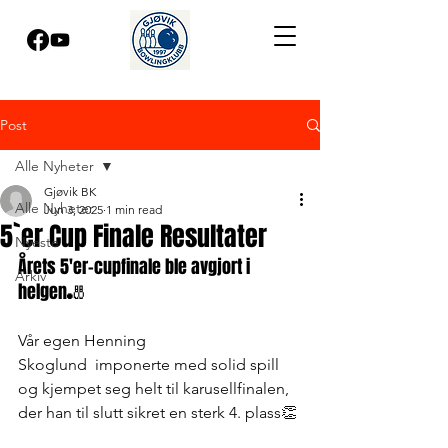
Post
Alle Nyheter
Gjøvik BK
Alle Nyheter
Jun 3, 2025
1 min read
5`er Cup Finale Resultater
Nyeste
Årets 5'er-cupfinale ble avgjort i 
Arkiv
helgen🎳
Vår egen Henning 
Skoglund  imponerte med solid spill 
og kjempet seg helt til karusellfinalen, 
der han til slutt sikret en sterk 4. plass👏