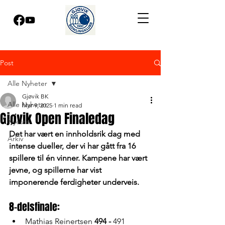
Post
Alle Nyheter
Gjøvik BK
Alle Nyheter
Mar 9, 2025
1 min read
Gjøvik Open Finaledag
Nyeste
Det har vært en innholdsrik dag med 
Arkiv
intense dueller, der vi har gått fra 16 
spillere til én vinner. Kampene har vært 
jevne, og spillerne har vist 
imponerende ferdigheter underveis.
8-delsfinale:
Mathias Reinertsen 
494 - 
491 