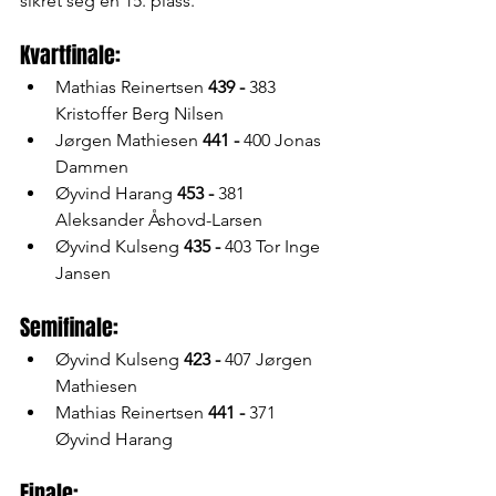
sikret seg en 15. plass.
Kvartfinale:
Mathias Reinertsen 
439 - 
383 
Kristoffer Berg Nilsen
Jørgen Mathiesen 
441 - 
400
Jonas 
Dammen
Øyvind Harang 
453 -
 381 
Aleksander Åshovd-Larsen
Øyvind Kulseng 
435 - 
403 Tor Inge 
Jansen
Semifinale:
Øyvind Kulseng 
423 -
 407 Jørgen 
Mathiesen
Mathias Reinertsen 
441 - 
371 
Øyvind Harang
Finale: