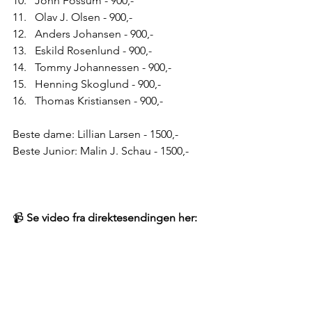
John Fossum - 900,-
Olav J. Olsen - 900,-
Anders Johansen - 900,-
Eskild Rosenlund - 900,-
Tommy Johannessen - 900,-
Henning Skoglund - 900,-
Thomas Kristiansen - 900,-
Beste dame: Lillian Larsen - 1500,-
Beste Junior: Malin J. Schau - 1500,-
📹 
Se video fra direktesendingen her:
https://www.facebook.com/61565961491810/v
ideos/1540681307334698